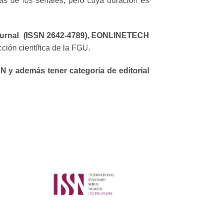
as de los seriales, pero cuya duración es
urnal (ISSN 2642-4789)
,
EONLINETECH
cción científica de la FGU.
N y además tener categoría de editorial