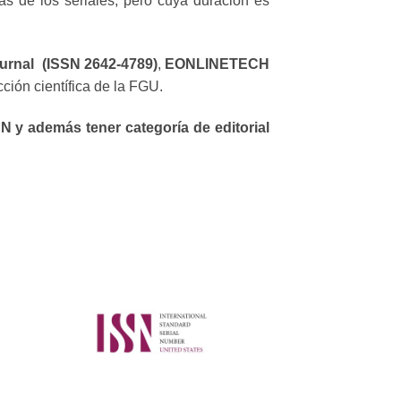
as de los seriales, pero cuya duración es
urnal (ISSN 2642-4789)
,
EONLINETECH
cción científica de la FGU.
N y además tener categoría de editorial