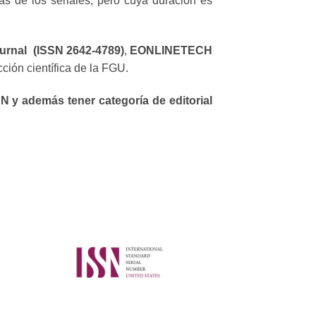
as de los seriales, pero cuya duración es
urnal (ISSN 2642-4789)
,
EONLINETECH
cción científica de la FGU.
N y además tener categoría de editorial