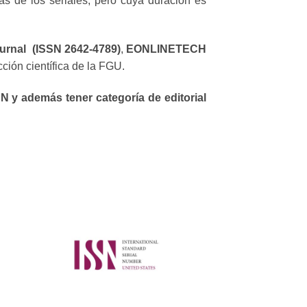
as de los seriales, pero cuya duración es
urnal (ISSN 2642-4789)
,
EONLINETECH
cción científica de la FGU.
N y además tener categoría de editorial