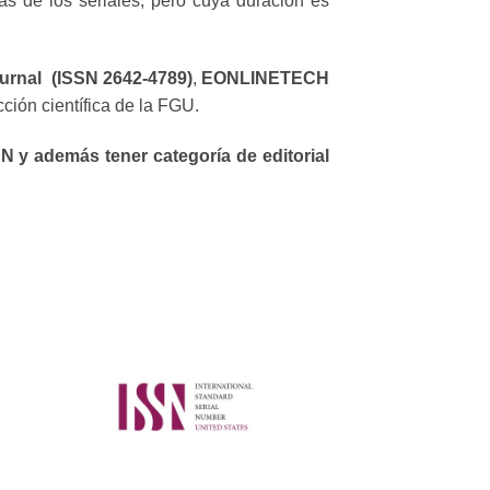
as de los seriales, pero cuya duración es
urnal (ISSN 2642-4789)
,
EONLINETECH
cción científica de la FGU.
N y además tener categoría de editorial