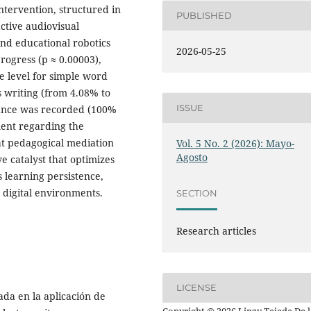
intervention, structured in
PUBLISHED
ctive audiovisual
and educational robotics
2026-05-25
 progress (p ≈ 0.00003),
e level for simple word
 writing (from 4.08% to
ISSUE
tance was recorded (100%
ment regarding the
hat pedagogical mediation
Vol. 5 No. 2 (2026): Mayo-
Agosto
e catalyst that optimizes
learning persistence,
 digital environments.
SECTION
Research articles
LICENSE
ada en la aplicación de
Copyright © 2026 Linzy Tejeda De l