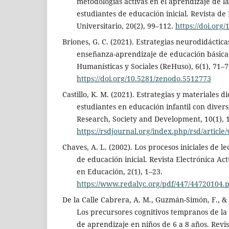
metodologías activas en el aprendizaje de la
estudiantes de educación inicial. Revista de
Universitario, 20(2), 99–112.
https://doi.org
Briones, G. C. (2021). Estrategias neurodidáctica
enseñanza-aprendizaje de educación básica.
Humanísticas y Sociales (ReHuso), 6(1), 71–7
https://doi.org/10.5281/zenodo.5512773
Castillo, K. M. (2021). Estrategias y materiales di
estudiantes en educación infantil con diver
Research, Society and Development, 10(1), 
https://rsdjournal.org/index.php/rsd/article
Chaves, A. L. (2002). Los procesos iniciales de le
de educación inicial. Revista Electrónica Ac
en Educación, 2(1), 1–23.
https://www.redalyc.org/pdf/447/44720104.
De la Calle Cabrera, A. M., Guzmán-Simón, F., & 
Los precursores cognitivos tempranos de la 
de aprendizaje en niños de 6 a 8 años. Revis