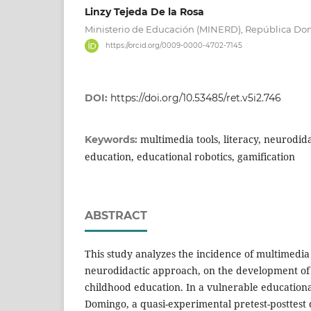
Linzy Tejeda De la Rosa
Ministerio de Educación (MINERD), República D
https://orcid.org/0009-0000-4702-7145
DOI:
https://doi.org/10.53485/ret.v5i2.746
multimedia tools, literacy, neurodida
Keywords:
education, educational robotics, gamification
ABSTRACT
This study analyzes the incidence of multimedia 
neurodidactic approach, on the development of li
childhood education. In a vulnerable educationa
Domingo, a quasi-experimental pretest-posttes