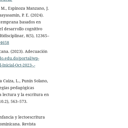
 M., Espinoza Manzano, J.
ayasamin, P. E. (2024).
 temprana basados en
l desarrollo cognitivo
ltidisciplinar, 8(5), 12365–
14658
cana. (2023). Adecuación
o.edu.do/portal/wp-
Inicial-Oct-2023-.-
a Caiza, L., Punín Solano,
tegias pedagógicas
 lectura y la escritura en
10.2), 563–573.
nfancia y lectoescritura
ominicana. Revista