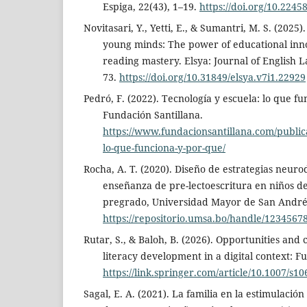
Espiga, 22(43), 1–19.
https://doi.org/10.2245
Novitasari, Y., Yetti, E., & Sumantri, M. S. (2025).
young minds: The power of educational inno
reading mastery. Elsya: Journal of English L
73.
https://doi.org/10.31849/elsya.v7i1.22929
Pedró, F. (2022). Tecnología y escuela: lo que f
Fundación Santillana.
https://www.fundacionsantillana.com/publica
lo-que-funciona-y-por-que/
Rocha, A. T. (2020). Diseño de estrategias neuro
enseñanza de pre-lectoescritura en niños de
pregrado, Universidad Mayor de San André
https://repositorio.umsa.bo/handle/1234567
Rutar, S., & Baloh, B. (2026). Opportunities and 
literacy development in a digital context: F
https://link.springer.com/article/10.1007/s1
Sagal, E. A. (2021). La familia en la estimulación