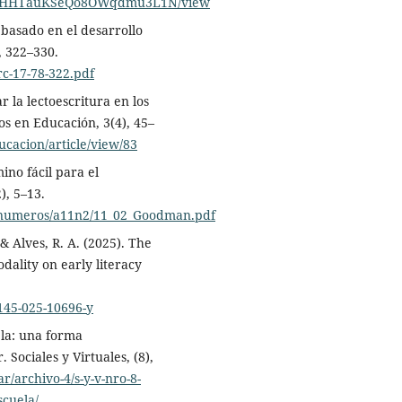
gm6gSHHTauKSeQo8OWqdmu3L1N/view
a basado en el desarrollo
, 322–330.
rc-17-78-322.pdf
 la lectoescritura en los
os en Educación, 3(4), 45–
ucacion/article/view/83
ino fácil para el
), 5–13.
r/numeros/a11n2/11_02_Goodman.pdf
& Alves, R. A. (2025). The
ality on early literacy
1145-025-10696-y
uela: una forma
Sociales y Virtuales, (8),
r/archivo-4/s-y-v-nro-8-
scuela/