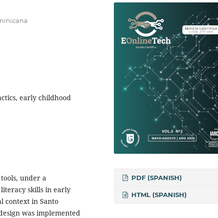
ominicana
ctics, early childhood
tools, under a
PDF (SPANISH)
teracy skills in early
HTML (SPANISH)
l context in Santo
t design was implemented