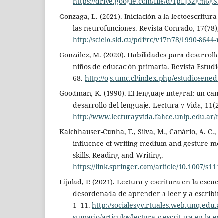
https://drive.google.com/file/d/1pEJ32
Gonzaga, L. (2021). Iniciación a la lectoescritur
las neurofunciones. Revista Conrado, 17(78)
http://scielo.sld.cu/pdf/rc/v17n78/1990-8644-
González, M. (2020). Habilidades para desarrollar
niños de educación primaria. Revista Estudi
68.
http://ojs.umc.cl/index.php/estudiosened
Goodman, K. (1990). El lenguaje integral: un cam
desarrollo del lenguaje. Lectura y Vida, 11(2
http://www.lecturayvida.fahce.unlp.edu.a
Kalchhauser-Cunha, T., Silva, M., Canário, A. C., 
influence of writing medium and gesture mod
skills. Reading and Writing.
https://link.springer.com/article/10.1007/s1
Lijalad, P. (2021). Lectura y escritura en la esc
desordenada de aprender a leer y a escribir. 
1–11.
http://socialesyvirtuales.web.unq.edu.a
sumario/articulos/lectura-y-escritura-en-la-e