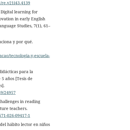
8/re.v21i43.4139
 Digital learning for
vation in early English
anguage Studies, 7(1), 61–
unciona y por qué.
cao/tecnologia-y-escuela-
didácticas para la
 5 años [Tesis de
s].
89/24957
challenges in reading
uture teachers.
0671-026-09417-1
 del hábito lector en niños