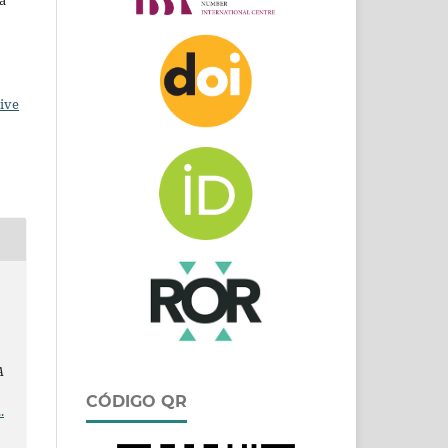
ive
a
A
CÓDIGO QR
.