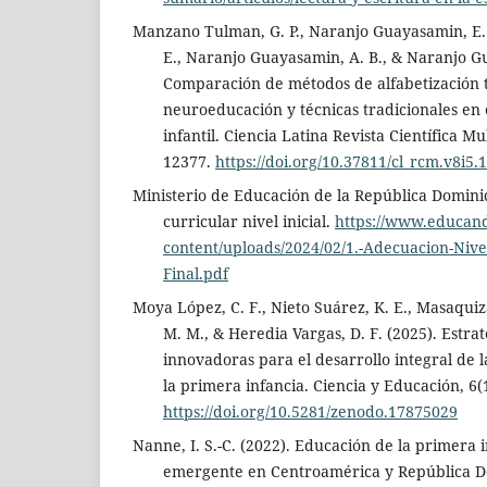
Manzano Tulman, G. P., Naranjo Guayasamin, E.
E., Naranjo Guayasamin, A. B., & Naranjo Gu
Comparación de métodos de alfabetización
neuroeducación y técnicas tradicionales en e
infantil. Ciencia Latina Revista Científica Mu
12377.
https://doi.org/10.37811/cl_rcm.v8i5.
Ministerio de Educación de la República Domini
curricular nivel inicial.
https://www.educand
content/uploads/2024/02/1.-Adecuacion-Nivel-
Final.pdf
Moya López, C. F., Nieto Suárez, K. E., Masaquiz
M. M., & Heredia Vargas, D. F. (2025). Estra
innovadoras para el desarrollo integral de la
la primera infancia. Ciencia y Educación, 6(
https://doi.org/10.5281/zenodo.17875029
Nanne, I. S.-C. (2022). Educación de la primera i
emergente en Centroamérica y República D