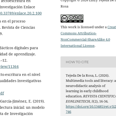
 lectoescritura en
Rosa
 Investigación Enlace
/10.33789/enlace.20.2.100
s en el proceso
This work is licensed under a
Creat
 Revista de Ciencias
Commons Attribution-
9.
NonCommercial-ShareAlike 4.0
International License
.
dácticos digitales para
sidad de aprendizaje.
1–12.
HOW TO CITE
/view/11364
cto-escritura en el nivel
Tejeda De la Rosa, L. (2026).
Multimedia tools and literacy: 
tualidades Investigativas
neurodidactic analysis of
learning in early childhood
pdf
education.
REVISTA CIENTIFIC
García-Jiménez, E. (2019).
EONLINETECH
,
5
(2), 16-34.
https://doi.org/10.53485/ret.v5i2
lectura inicial: un modelo
746
ta de Investigación