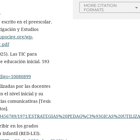
MORE CITATION
FORMATS
1
 escrito en el preescolar.
tigación y Estudios
rupocieg.org/wp-
r.pdf
025). Las TIC para
e educación inicial. 593
codigo=10080899
ilizadas por las docentes
 el nivel inicial y su
ias comunicativas [Tesis
os].
dle/123456789/1971/ESTRATEGIAS%20PEDAG%C3%93GICAS%20UTIL
ribir en los grados
 Infantil (RED-LEI).