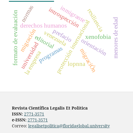
normas
inmigrante
introspección
resiliencia
formato de evaluación
menores de edad
protección internacional
derechos humanos
migración
prefacio
venezuela
xenofobia
editorial
orientación
universidad
programas
migraciÓn
la empresa
lopnna
Revista Científica Legalis Et Politica
ISSN:
2771-3571
e-ISSN:
2771-3571
Correo:
legalisetpolitica@floridaglobal.university