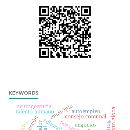
KEYWORDS
municipio
neurogerencia
contexto global
autoempleo
talento humano
consejo comunal
editorial
alcaldía
negocios