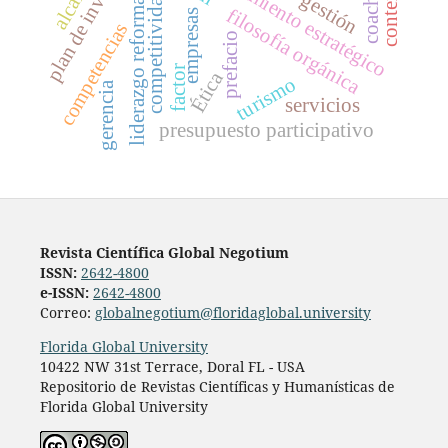
plan de inversión
pensamiento estratégico
coaching
liderazgo reformador
competitividad
gestión
filosofía orgánica
empresas
competencias
prefacio
factor
Ética
turismo
gerencia
servicios
presupuesto participativo
Revista Científica Global Negotium
ISSN:
2642-4800
e-ISSN:
2642-4800
Correo:
globalnegotium@floridaglobal.university
Florida Global University
10422 NW 31st Terrace, Doral FL - USA
Repositorio de Revistas Científicas y Humanísticas de
Florida Global University