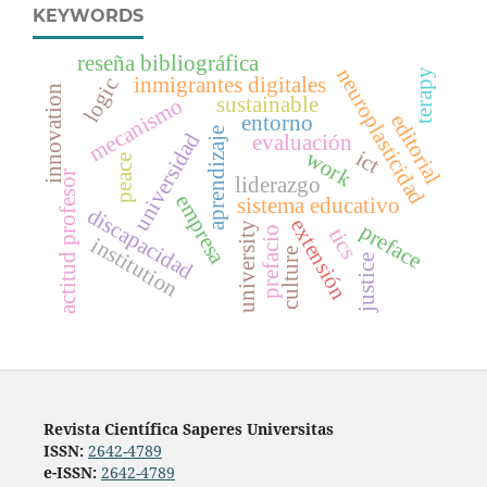
KEYWORDS
reseña bibliográfica
neuroplasticidad
terapy
inmigrantes digitales
logic
innovation
sustainable
mecanismo
editorial
entorno
aprendizaje
universidad
evaluación
ict
work
peace
actitud profesor
liderazgo
empresa
sistema educativo
discapacidad
extensión
preface
university
prefacio
tics
institution
culture
justice
Revista Científica Saperes Universitas
ISSN:
2642-4789
e-ISSN:
2642-4789