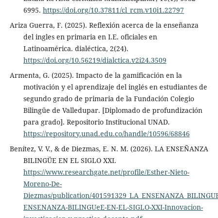
6995.
https://doi.org/10.37811/cl_rcm.v10i1.22797
Ariza Guerra, F. (2025). Reflexión acerca de la enseñanza
del ingles en primaria en I.E. oficiales en
Latinoamérica. dialéctica, 2(24).
https://doi.org/10.56219/dialctica.v2i24.3509
Armenta, G. (2025). Impacto de la gamificación en la
motivación y el aprendizaje del inglés en estudiantes de
segundo grado de primaria de la Fundación Colegio
Bilingüe de Valledupar. [Diplomado de profundización
para grado]. Repositorio Institucional UNAD.
https://repository.unad.edu.co/handle/10596/68846
Benítez, V. V., & de Diezmas, E. N. M. (2026). LA ENSEÑANZA
BILINGÜE EN EL SIGLO XXI.
https://www.researchgate.net/profile/Esther-Nieto-
Moreno-De-
Diezmas/publication/401591329_LA_ENSENANZA_BILINGUE_E
ENSENANZA-BILINGUeE-EN-EL-SIGLO-XXI-Innovacion-