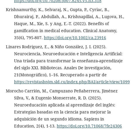
https://doi.org/10.70208/3007.8245.v5.n3.318
Krishnamurthy, K., Selvaraj, N., Gupta, P., Cyriac, B.,
Dhurairaj, P., Abdullah, A., Krishnapillai, A., Lugova, H.,
Haque, M., Xie, S. y Ang, E.-T. (2022). Benefits of
gamification in medical education. Clinical Anatomy,
35(6), 795-807.
https://doi.org/10.1002/ca.23916
Linares Rodríguez, E., & Niño González, J. I. (2025).
Neurociencia, Neuroeducación e Inteligencia Artificial:
Una tríada para transformar la enseñanza-aprendizaje
del siglo XXI. Bibliotecas. Anales De investigación,
21(Monográfico), 1–16. Recuperado a partir de
https://revistasbnjm.sld.cu/index.php/BAI/article/view/1099
Morocho Carrión, M., Campuzano Peñaherrera, Jiménez
Silva, V., & Eugenio Monserrate, R. D. (2025).
Neuroeducación aplicada al aprendizaje del inglés:
Estrategias basadas en la ciencia para mejorar la
adquisición de un segundo idioma. Sapiens in
Education, 2(4), 1-13.
https://doi.org/10.71068/7fe24306