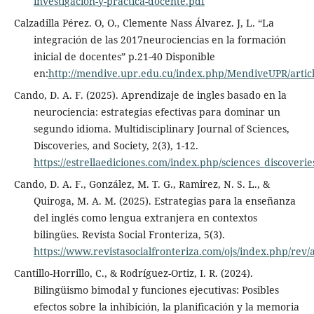
investigacion-y-practica-docente.pdf
Calzadilla Pérez. O, O., Clemente Nass Álvarez. J, L. “La
integración de las 2017neurociencias en la formación
inicial de docentes” p.21-40 Disponible
en:
http://mendive.upr.edu.cu/index.php/MendiveUPR/artic
Cando, D. A. F. (2025). Aprendizaje de ingles basado en la
neurociencia: estrategias efectivas para dominar un
segundo idioma. Multidisciplinary Journal of Sciences,
Discoveries, and Society, 2(3), 1-12.
https://estrellaediciones.com/index.php/sciences_discoverie
Cando, D. A. F., González, M. T. G., Ramirez, N. S. L., &
Quiroga, M. A. M. (2025). Estrategias para la enseñanza
del inglés como lengua extranjera en contextos
bilingües. Revista Social Fronteriza, 5(3).
https://www.revistasocialfronteriza.com/ojs/index.php/rev/a
Cantillo-Horrillo, C., & Rodríguez-Ortiz, I. R. (2024).
Bilingüismo bimodal y funciones ejecutivas: Posibles
efectos sobre la inhibición, la planificación y la memoria