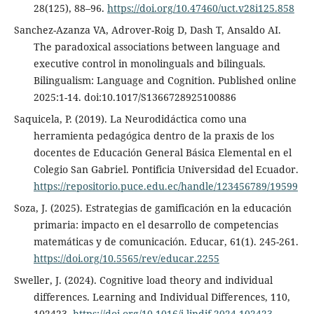
28(125), 88–96.
https://doi.org/10.47460/uct.v28i125.858
Sanchez-Azanza VA, Adrover-Roig D, Dash T, Ansaldo AI.
The paradoxical associations between language and
executive control in monolinguals and bilinguals.
Bilingualism: Language and Cognition. Published online
2025:1-14. doi:10.1017/S1366728925100886
Saquicela, P. (2019). La Neurodidáctica como una
herramienta pedagógica dentro de la praxis de los
docentes de Educación General Básica Elemental en el
Colegio San Gabriel. Pontificia Universidad del Ecuador.
https://repositorio.puce.edu.ec/handle/123456789/19599
Soza, J. (2025). Estrategias de gamificación en la educación
primaria: impacto en el desarrollo de competencias
matemáticas y de comunicación. Educar, 61(1). 245-261.
https://doi.org/10.5565/rev/educar.2255
Sweller, J. (2024). Cognitive load theory and individual
differences. Learning and Individual Differences, 110,
102423.
https://doi.org/10.1016/j.lindif.2024.102423