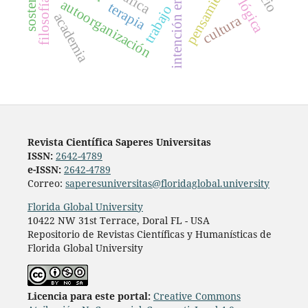
sostenible
filosofía
autoorganización
lógica
terapia
trabajo
academia
cultura
Revista Científica Saperes Universitas
ISSN:
2642-4789
e-ISSN:
2642-4789
Correo:
saperesuniversitas@floridaglobal.university
Florida Global University
10422 NW 31st Terrace, Doral FL - USA
Repositorio de Revistas Científicas y Humanísticas de
Florida Global University
L
icencia para este portal:
Creative Commons