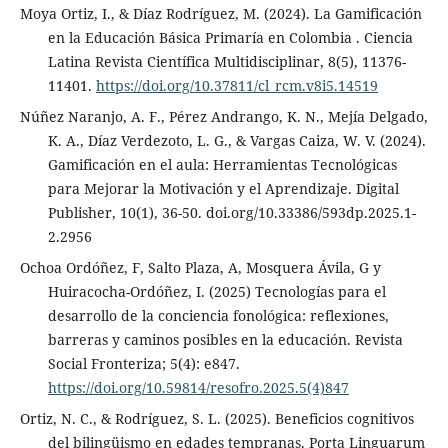
Moya Ortiz, I., & Díaz Rodríguez, M. (2024). La Gamificación
en la Educación Básica Primaría en Colombia . Ciencia
Latina Revista Científica Multidisciplinar, 8(5), 11376-
11401.
https://doi.org/10.37811/cl_rcm.v8i5.14519
Núñez Naranjo, A. F., Pérez Andrango, K. N., Mejía Delgado,
K. A., Díaz Verdezoto, L. G., & Vargas Caiza, W. V. (2024).
Gamificación en el aula: Herramientas Tecnológicas
para Mejorar la Motivación y el Aprendizaje. Digital
Publisher, 10(1), 36-50. doi.org/10.33386/593dp.2025.1-
2.2956
Ochoa Ordóñez, F, Salto Plaza, A, Mosquera Ávila, G y
Huiracocha-Ordóñez, I. (2025) Tecnologías para el
desarrollo de la conciencia fonológica: reflexiones,
barreras y caminos posibles en la educación. Revista
Social Fronteriza; 5(4): e847.
https://doi.org/10.59814/resofro.2025.5(4)847
Ortiz, N. C., & Rodríguez, S. L. (2025). Beneficios cognitivos
del bilingüismo en edades tempranas. Porta Linguarum