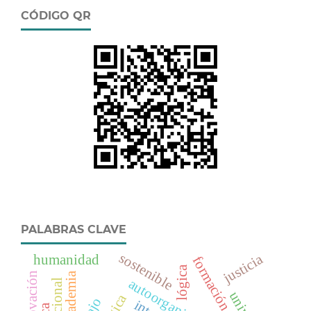
CÓDIGO QR
PALABRAS CLAVE
sostenible
justicia
humanidad
formación técnica
lógica
innovación
academia
autoorganización