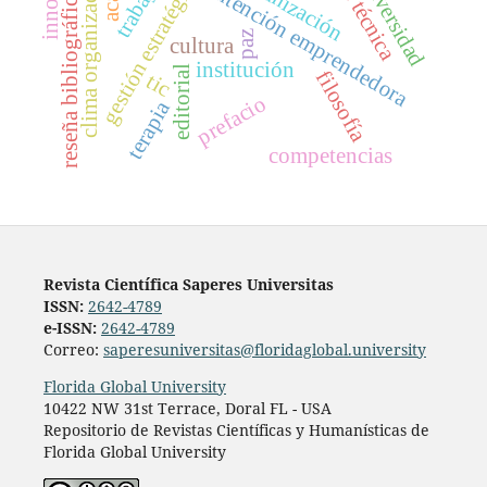
clima organizacional
universidad
gestión estratégica
trabajo
intención emprendedora
reseña bibliográfica
paz
cultura
institución
editorial
filosofía
tic
prefacio
terapia
competencias
Revista Científica Saperes Universitas
ISSN:
2642-4789
e-ISSN:
2642-4789
Correo:
saperesuniversitas@floridaglobal.university
Florida Global University
10422 NW 31st Terrace, Doral FL - USA
Repositorio de Revistas Científicas y Humanísticas de
Florida Global University