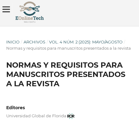
INICIO
/
ARCHIVOS
/
VOL. 4 NÚM. 2 (2025): MAYO/AGOSTO
/
Normas y requisitos para manuscritos presentados a la revista
NORMAS Y REQUISITOS PARA
MANUSCRITOS PRESENTADOS
A LA REVISTA
Editores
Universidad Global de Florida