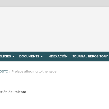
OLICIES
DOCUMENTS
INDEXACIÓN
JOURNAL REPOSITORY
GOSTO
/
Preface alluding to the issue
estión del talento