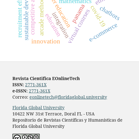
competitive advantages
sustainable development
recruitment efficiency
arcade methodology
higher education
mathematics
panama
covid-19
chatbots
virtual courses
integration
education
e-commerce
innovation
Revista Cientifica EOnlineTech
ISSN:
2771-361X
e-ISSN:
2771-361X
Correo:
eonlinetech@floridaglobal.university
Florida Global University
10422 NW 31st Terrace, Doral FL - USA
Repositorio de Revistas Científicas y Humanísticas de
Florida Global University