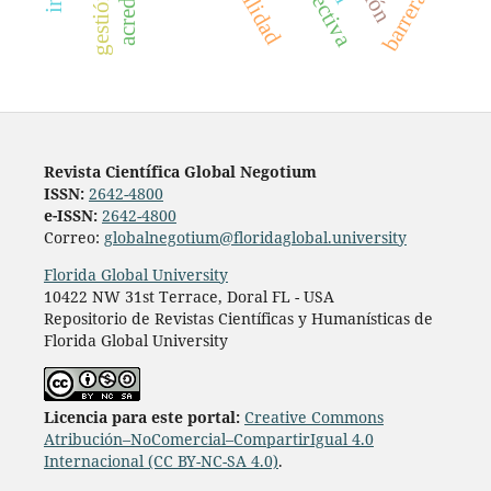
barreras
Revista Científica Global Negotium
ISSN:
2642-4800
e-ISSN:
2642-4800
Correo:
globalnegotium@floridaglobal.university
Florida Global University
10422 NW 31st Terrace, Doral FL - USA
Repositorio de Revistas Científicas y Humanísticas de
Florida Global University
Licencia para este portal:
Creative Commons
Atribución–NoComercial–CompartirIgual 4.0
Internacional (CC BY-NC-SA 4.0)
.