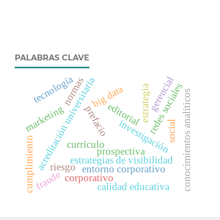
PALABRAS CLAVE
tecnología
gerencial
acreditación universitaria
normas
redes sociales
estrategia
big data
conocimientos analíticos
editorial
marketing
prefacio
investigación
social
cumplimiento
currículo
prospectiva
estrategias de visibilidad
riesgo
entorno corporativo
fraude
corporativo
calidad educativa