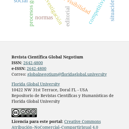
procesos gerenciales
competitividad
investigación
social
editorial
normas
Revista Científica Global Negotium
ISSN:
2642-4800
e-ISSN:
2642-4800
Correo:
globalnegotium@floridaglobal.university
Florida Global University
10422 NW 31st Terrace, Doral FL - USA
Repositorio de Revistas Científicas y Humanísticas de
Florida Global University
Licencia para este portal:
Creative Commons
Atribución–NoComercial–CompartirIgual 4.0