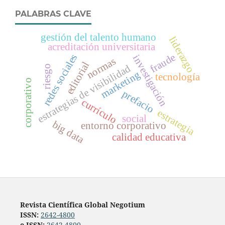
PALABRAS CLAVE
gestión del talento humano
liderazgo
acreditación universitaria
fraude
redes sociales
investigación
normas
editorial
estrategias de visibilidad
riesgo
marketing
tecnología
corporativo
prefacio
currículo
estrategia
social
big data
entorno corporativo
calidad educativa
Revista Científica Global Negotium
ISSN:
2642-4800
e-ISSN:
2642-4800