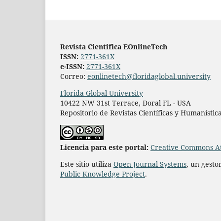
Revista Cientifica EOnlineTech
ISSN:
2771-361X
e-ISSN:
2771-361X
Correo:
eonlinetech@floridaglobal.university
Florida Global University
10422 NW 31st Terrace, Doral FL - USA
Repositorio de Revistas Científicas y Humanístic
L
icencia para este portal:
Creative Commons At
Este sitio utiliza
Open Journal Systems
, un gesto
Public Knowledge Project
.