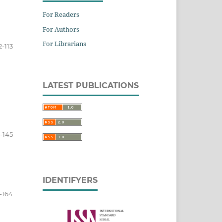
For Readers
For Authors
For Librarians
2-113
LATEST PUBLICATIONS
4-145
IDENTIFYERS
-164