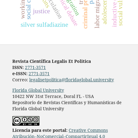
social vulnerability
social control
bioethical debate
criminal process
labor migration
integration
articulation
adolescence
justice
silver sulfadiazine
Revista Científica Legalis Et Politica
ISSN:
2771-3571
e-ISSN:
2771-3571
Correo:
legalisetpolitica@floridaglobal.university
Florida Global University
10422 NW 31st Terrace, Doral FL - USA
Repositorio de Revistas Científicas y Humanísticas de
Florida Global University
L
icencia para este portal:
Creative Commons
Atribución–NoComercial–CompartirIgual 4.0