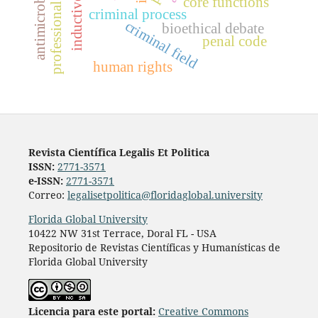
core functions
criminal process
criminal field
bioethical debate
penal code
human rights
Revista Científica Legalis Et Politica
ISSN:
2771-3571
e-ISSN:
2771-3571
Correo:
legalisetpolitica@floridaglobal.university
Florida Global University
10422 NW 31st Terrace, Doral FL - USA
Repositorio de Revistas Científicas y Humanísticas de
Florida Global University
L
icencia para este portal:
Creative Commons