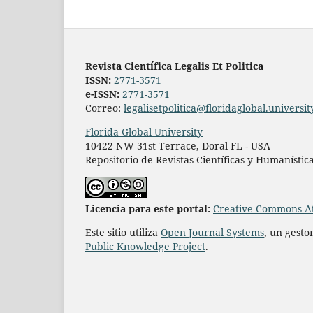
Revista Científica Legalis Et Politica
ISSN:
2771-3571
e-ISSN:
2771-3571
Correo:
legalisetpolitica@floridaglobal.universit
Florida Global University
10422 NW 31st Terrace, Doral FL - USA
Repositorio de Revistas Científicas y Humanístic
L
icencia para este portal:
Creative Commons At
Este sitio utiliza
Open Journal Systems
, un gesto
Public Knowledge Project
.