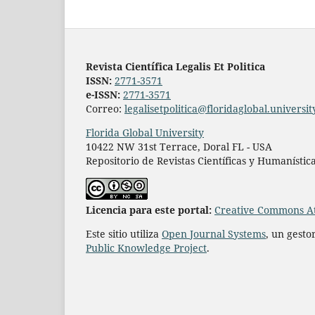
Revista Científica Legalis Et Politica
ISSN:
2771-3571
e-ISSN:
2771-3571
Correo:
legalisetpolitica@floridaglobal.universit
Florida Global University
10422 NW 31st Terrace, Doral FL - USA
Repositorio de Revistas Científicas y Humanístic
L
icencia para este portal:
Creative Commons At
Este sitio utiliza
Open Journal Systems
, un gesto
Public Knowledge Project
.