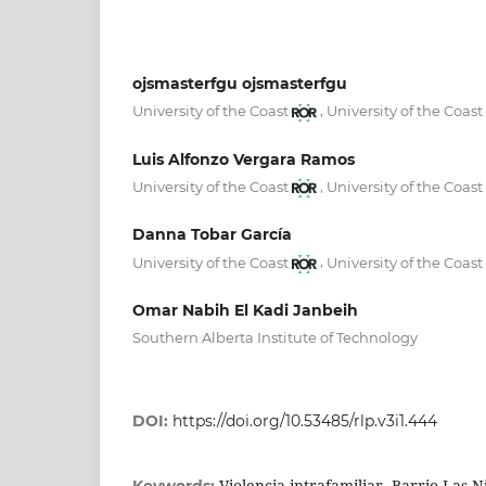
ojsmasterfgu ojsmasterfgu
,
University of the Coast
University of the Coast
Luis Alfonzo Vergara Ramos
,
University of the Coast
University of the Coast
Danna Tobar García
,
University of the Coast
University of the Coast
Omar Nabih El Kadi Janbeih
Southern Alberta Institute of Technology
DOI:
https://doi.org/10.53485/rlp.v3i1.444
Violencia intrafamiliar, Barrio Las N