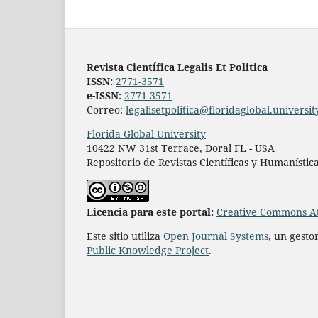
Revista Científica Legalis Et Politica
ISSN:
2771-3571
e-ISSN:
2771-3571
Correo:
legalisetpolitica@floridaglobal.universit
Florida Global University
10422 NW 31st Terrace, Doral FL - USA
Repositorio de Revistas Científicas y Humanístic
L
icencia para este portal:
Creative Commons At
Este sitio utiliza
Open Journal Systems
, un gesto
Public Knowledge Project
.