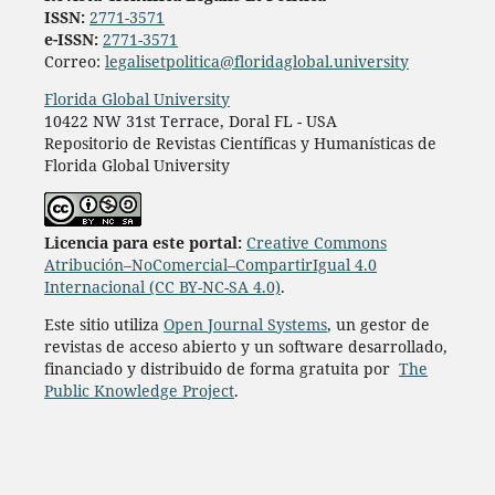
ISSN:
2771-3571
e-ISSN:
2771-3571
Correo:
legalisetpolitica@floridaglobal.university
Florida Global University
10422 NW 31st Terrace, Doral FL - USA
Repositorio de Revistas Científicas y Humanísticas de
Florida Global University
L
icencia para este portal:
Creative Commons
Atribución–NoComercial–CompartirIgual 4.0
Internacional (CC BY-NC-SA 4.0)
.
Este sitio utiliza
Open Journal Systems
, un gestor de
revistas de acceso abierto y un software desarrollado,
financiado y distribuido de forma gratuita por
The
Public Knowledge Project
.