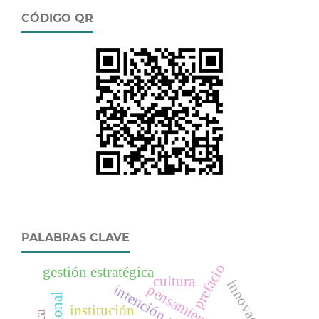
CÓDIGO QR
PALABRAS CLAVE
prefacio
gestión estratégica
cultura
innovación
institución