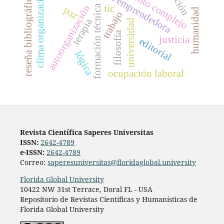
pensamiento complejo
intención emprendedora
clima organizacional
reseña bibliográfica
tic
autoorganización
formación técnica
paz
humanidad
trabajo
terapia
universidad
filosofía
justicia
editorial
lógica
ocupación laboral
Revista Científica Saperes Universitas
ISSN:
2642-4789
e-ISSN:
2642-4789
Correo:
saperesuniversitas@floridaglobal.university
Florida Global University
10422 NW 31st Terrace, Doral FL - USA
Repositorio de Revistas Científicas y Humanísticas de
Florida Global University